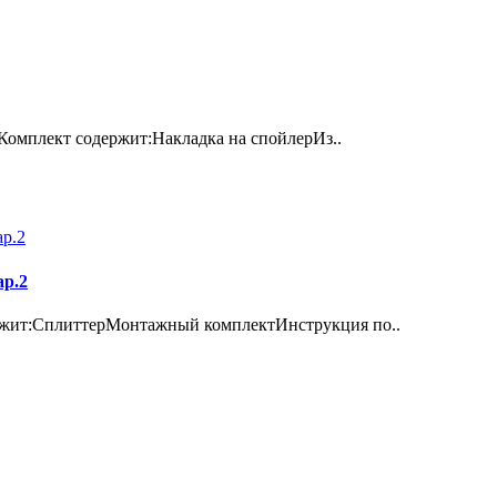
2Комплект содержит:Накладка на спойлерИз..
ар.2
ржит:СплиттерМонтажный комплектИнструкция по..